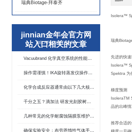
瑞典Biotage-拜泰齐
Isolera™ S
jinnian金年会官方网
瑞典Bio
站入口相关的文章
RELATED ARTICLES
先进的快速
Vacuubrand 化学真空系统的性能特点介绍
Isolera™
操作需谨慎！IKA旋转蒸发仪操作时需要注意这些
Spektr
化学合成反应器通常由以下几大核心部分组成
梯度预测
Isolera
千分之五？滴加法 研发光刻胶树脂，您的物料加的真的稳和准吗？
品的出峰情
几种常见的化学耐腐蚀隔膜泵维护攻略
推荐合适的
确保实验安全：布劳恩惰性气体手套箱的专业维护技巧
梯度一旦确