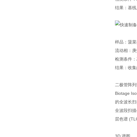
结果：基线
样品：菠菜
流动相：庚
检测条件：λ
结果：收集
二极管阵列技
Biotag
的全波长扫
全波段扫描
层色谱 (T
3D 谱图